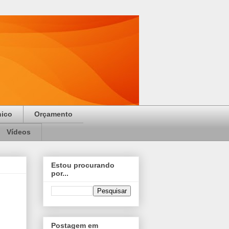
nico
Orçamento
Vídeos
Estou procurando
por...
Postagem em