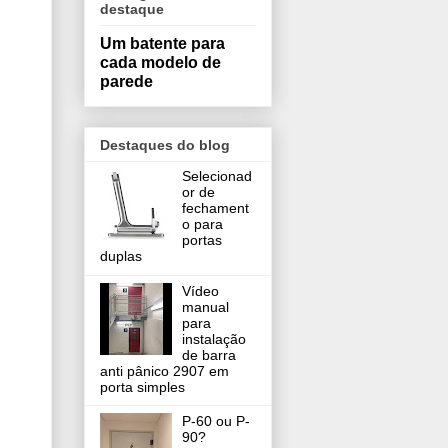
destaque
Um batente para
cada modelo de
parede
Destaques do blog
Selecionad
or de
fechament
o para
portas
duplas
Vídeo
manual
para
instalação
de barra
anti pânico 2907 em
porta simples
P-60 ou P-
90?