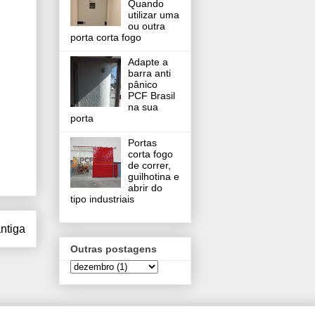
Quando
utilizar uma
ou outra
porta corta fogo
Adapte a
barra anti
pânico
PCF Brasil
na sua
porta
Portas
corta fogo
de correr,
guilhotina e
abrir do
tipo industriais
ntiga
Outras postagens